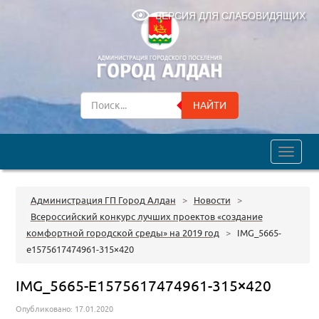
ВЕРСИЯ ДЛЯ СЛАБОВИДЯЩИХ
НАЙТИ
trk
Администрация ГП Город Алдан
>
Новости
>
Всероссийский конкурс лучших проектов «создание
комфортной городской среды» на 2019 год
>
IMG_5665-
e1575617474961-315×420
IMG_5665-E1575617474961-315×420
Опубликовано: 17.01.2020