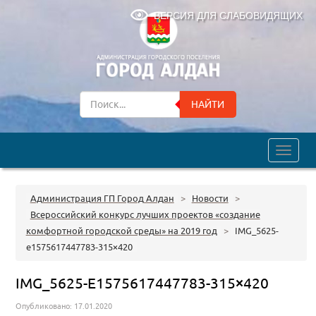
ВЕРСИЯ ДЛЯ СЛАБОВИДЯЩИХ
НАЙТИ
trk
Администрация ГП Город Алдан
>
Новости
>
Всероссийский конкурс лучших проектов «создание
комфортной городской среды» на 2019 год
>
IMG_5625-
e1575617447783-315×420
IMG_5625-E1575617447783-315×420
Опубликовано: 17.01.2020