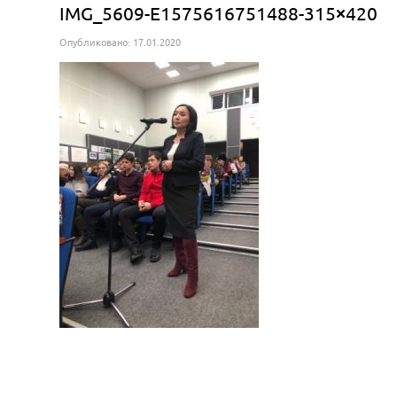
IMG_5609-E1575616751488-315×420
Опубликовано: 17.01.2020