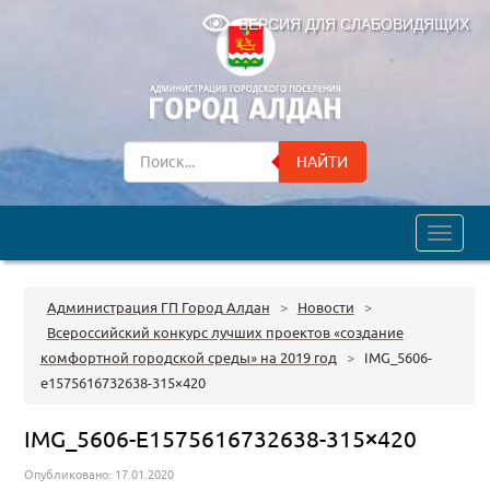
ВЕРСИЯ ДЛЯ СЛАБОВИДЯЩИХ
НАЙТИ
trk
Администрация ГП Город Алдан
>
Новости
>
Всероссийский конкурс лучших проектов «создание
комфортной городской среды» на 2019 год
>
IMG_5606-
e1575616732638-315×420
IMG_5606-E1575616732638-315×420
Опубликовано: 17.01.2020