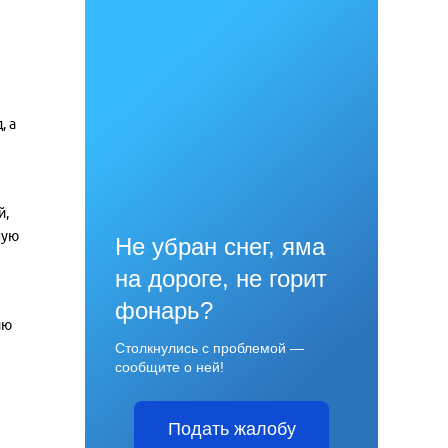
, а
й,
ную
Не убран снег, яма
на дороге, не горит
фонарь?
ию
Столкнулись с проблемой —
сообщите о ней!
Подать жалобу