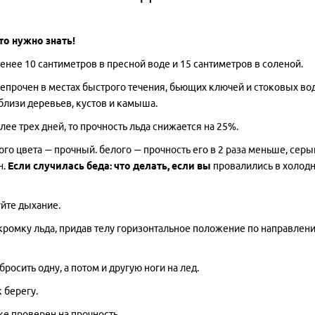
то нужно знать!
енее 10 сантиметров в пресной воде и 15 сантиметров в соленой.
 непрочен в местах быстрого течения, бьющих ключей и стоковых вод
близи деревьев, кустов и камыша.
ее трех дней, то прочность льда снижается на 25%.
ого цвета — прочный. белого — прочность его в 2 раза меньше, серы
н.
Если случилась беда: что делать, если вы
провалились в холод
уйте дыхание.
а кромку льда, придав телу горизонтальное положение по направлен
росить одну, а потом и другую ноги на лед.
 берегу.
уже проверен на прочность.