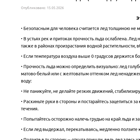
Опубликовано: 15.05.2026
Э
• Безопасным для человека считается лед толщиною не м
• В устьях рек и притоках прочность льда ослаблена. Лед
также в районах произрастания водной растительности, в
• Если температура воздуха выше 0 градусов держится бол
• Прочность льда можно определить визуально: лед голуб
матово-белый или с желтоватым оттенком лед ненадеже
воду:
• Не паникуйте, не делайте резких движений, стабилизир
• Раскиньте руки в стороны и постарайтесь зацепиться з
течения.
• Попытайтесь осторожно налечь грудью на край льда и заб
• Если лед выдержал, перекатываясь, медленно ползите к
• Ползите в ту сторону — откуда пришли, ведь лед здесь 