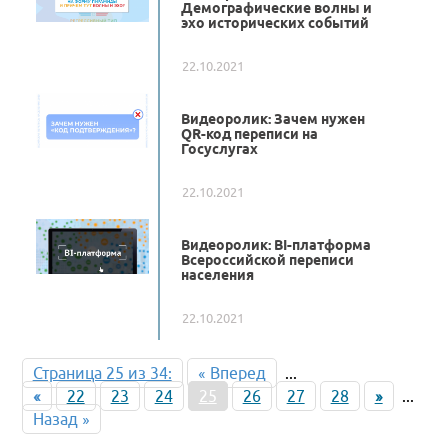
Демографические волны и
эхо исторических событий
22.10.2021
Видеоролик: Зачем нужен
QR-код переписи на
Госуслугах
22.10.2021
Видеоролик: BI-платформа
Всероссийской переписи
населения
22.10.2021
Страница 25 из 34:
« Вперед
...
«
22
23
24
25
26
27
28
»
...
Назад »